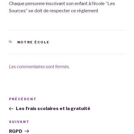
Chaque personne inscrivant son enfant à l’école “Les
Sources” se doit de respecter ce règlement
CATÉGORIES
NOTRE ÉCOLE
Les commentaires sont fermés.
Navigation
Article
PRÉCÉDENT
de
précédent
Les frais scolaires et la gratuité
l’article
Article
SUIVANT
suivant
RGPD