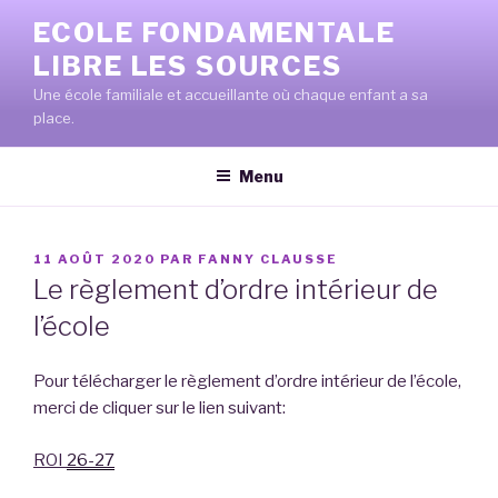
Aller
ECOLE FONDAMENTALE
au
LIBRE LES SOURCES
contenu
principal
Une école familiale et accueillante où chaque enfant a sa
place.
Menu
PUBLIÉ
11 AOÛT 2020
PAR
FANNY CLAUSSE
LE
Le règlement d’ordre intérieur de
l’école
Pour télécharger le règlement d’ordre intérieur de l’école,
merci de cliquer sur le lien suivant:
ROI
26-27