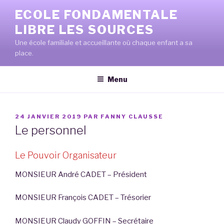
Aller
ECOLE FONDAMENTALE
au
LIBRE LES SOURCES
contenu
principal
Une école familiale et accueillante où chaque enfant a sa
place.
Menu
PUBLIÉ
24 JANVIER 2019
PAR
FANNY CLAUSSE
LE
Le personnel
Le Pouvoir Organisateur
MONSIEUR André CADET – Président
MONSIEUR François CADET – Trésorier
MONSIEUR Claudy GOFFIN – Secrétaire