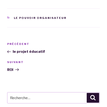
CATÉGORIES
LE POUVOIR ORGANISATEUR
Navigation
Article
PRÉCÉDENT
de
précédent
le projet éducatif
l’article
Article
SUIVANT
suivant
ROI
Recherche
Reche
pour
: