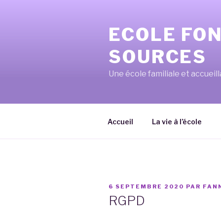
Aller
au
ECOLE FO
contenu
principal
SOURCES
Une école familiale et accueil
Accueil
La vie à l’école
PUBLIÉ
6 SEPTEMBRE 2020
PAR
FAN
LE
RGPD