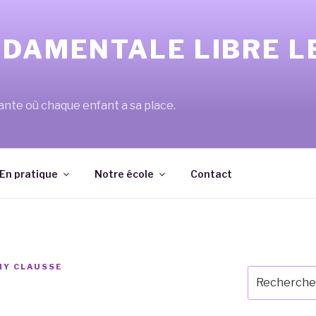
NDAMENTALE LIBRE L
lante où chaque enfant a sa place.
En pratique
Notre école
Contact
NY CLAUSSE
Recherche
pour
: