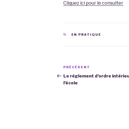
Cliquez ici pour le consulter
CATÉGORIES
EN PRATIQUE
Navigation
Article
PRÉCÉDENT
de
précédent
Le règlement d’ordre intérie
l’école
l’article