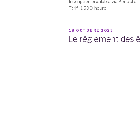
Inscription préalable via Konecto.
Tarif : 1,50€/ heure
PUBLIÉ
18 OCTOBRE 2023
LE
Le règlement des 