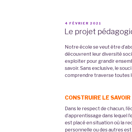
PUBLIÉ
4 FÉVRIER 2021
LE
Le projet pédagog
Notre école se veut être d’abo
découvrent leur diversité soc
exploiter pour grandir ensembl
savoir. Sans exclusive, le souc
comprendre traverse toutes l
CONSTRUIRE LE SAVOIR
Dans le respect de chacun, l’é
d’apprentissage dans lequel l’
est placé en situation où la r
personnelle ou des autres est