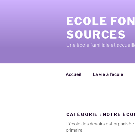
Aller
au
ECOLE FO
contenu
principal
SOURCES
Une école familiale et accueil
Accueil
La vie à l’école
CATÉGORIE :
NOTRE ÉCO
L’école des devoirs est organisée 
primaire.