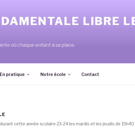
NDAMENTALE LIBRE L
lante où chaque enfant a sa place.
En pratique
Notre école
Contact
LE
durant cette année scolaire 23-24 les mardis et les jeudis de 15h40