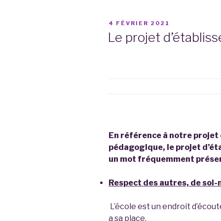
PUBLIÉ
4 FÉVRIER 2021
LE
Le projet d’établi
En référence à notre projet 
pédagogique, le projet d’ét
un mot fréquemment présent
Respect des autres, de soi
L’école est un endroit d’écout
a sa place.