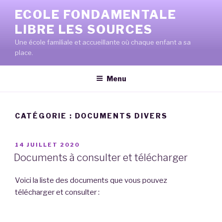
Aller
ECOLE FONDAMENTALE
au
LIBRE LES SOURCES
contenu
principal
Une école familiale et accueillante où chaque enfant a sa
place.
Menu
CATÉGORIE :
DOCUMENTS DIVERS
PUBLIÉ
14 JUILLET 2020
LE
Documents à consulter et télécharger
Voici la liste des documents que vous pouvez
télécharger et consulter :